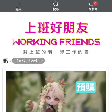
0
選單
搜尋
購物車
三麗鷗 Sanrio
可動人偶
泡泡瑪特 POPMART
玩具總動員 TOY STORY
迪士尼 DISNEY
【盲盒／盒玩】